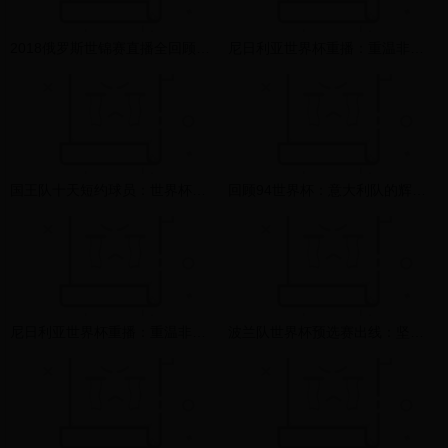
2018俄罗斯世锦赛直播全回顾：那些令人热血沸腾的经典瞬间
尼日利亚世界杯重播：重温非洲雄鹰的经典瞬间与未来展望
国王队十天短约球员：世界杯赛场上的临时英雄崛起
回顾94世界杯：意大利队的辉煌与遗憾，巴乔的背影成永恒记忆
尼日利亚世界杯重播：重温非洲雄鹰的经典瞬间与未来展望
波兰队世界杯预选赛出线：坚韧与团队精神的完美体现