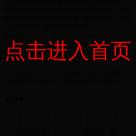
这三位球员的出色发挥，离不开美国队整体的团队协作。主
教练史密斯在战术安排上充分挖掘了每位球员的特点，让球
队在攻防两端都展现出极高的水准。美国队的成功，不仅是
个人能力的体现，更是团队精神的胜利。
随着世界杯进入尾声，美国队已经成为夺冠热门之一。
点击进入首页
而“三星球员”的表现，无疑将成为他们冲击冠军的最大砝
码。无论最终结果如何，这支美国队已经用实力证明了自
己，也为世界足坛留下了浓墨重彩的一笔。
重温经典瞬间：完整足球比赛视频如何改变球迷的观赛体
验
|
戴资颖是中国运动员吗？揭秘她的国籍与羽毛球生涯
热门文章