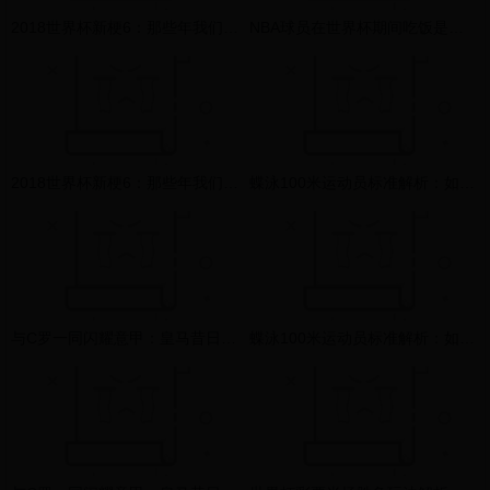
2018世界杯新梗6：那些年我们追过的段子与经典瞬间
NBA球员在世界杯期间吃饭是否免费？揭秘职业运动员的饮食福利
2018世界杯新梗6：那些年我们追过的段子与经典瞬间
蝶泳100米运动员标准解析：如何在世界杯舞台上脱颖而出？
与C罗一同闪耀意甲：皇马昔日战将的转会传奇
蝶泳100米运动员标准解析：如何在世界杯舞台上脱颖而出？