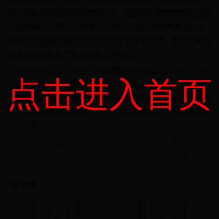
下，阿森西奥更加注重团队合作，他的无私精神和职业态度
也为他赢得了“新C罗”的美誉。两人在场上的默契配合，不
仅帮助尤文图斯在国内赛场取得了优异的成绩，也在国际赛
场上为球队带来了更多的希望和机会。
随着时间的推移，C罗与阿森西奥的组合成为了意甲乃至整
点击进入首页
个欧洲足坛的一道亮丽风景线。他们的故事，不仅是足球技
术的交流，更是一种精神的传承。从皇马到尤文图斯，这两
位球员用实际行动证明了梦想与坚持的力量，也为后来者树
立了榜样。
蝶泳100米运动员标准解析：如何在世界杯舞台上脱颖而
出？
|
与C罗一同闪耀意甲：皇马昔日战将的转会传奇
热门文章