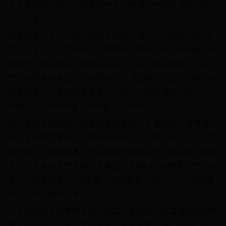
上了意甲的征程，他就是同样才华横溢的中场球员马尔科·
阿森西奥。
阿森西奥，这位年轻的西班牙国脚，自2015年加盟皇家马
德里以来，凭借其出色的盘带技术、精准的射门和卓越的球
场视野，迅速成为了伯纳乌的新宠。在C罗的推荐下，尤文
图斯向阿森西奥抛出了橄榄枝。面对这样的机会，阿森西奥
没有犹豫，他希望能够在意甲的舞台上证明自己的实力，同
时也与C罗并肩作战，追求更高的荣誉。
转会至尤文图斯后，阿森西奥迅速适应了意甲的比赛节奏。
他的速度和技术为尤文图斯的中场注入了新的活力。在C罗
的带领下，阿森西奥不仅在联赛中表现出色，还在欧洲赛场
上展现了其惊人的天赋。尤其是在2019-2020赛季的欧冠比
赛中，阿森西奥与C罗的配合日益默契，成为了尤文图斯进
攻端不可或缺的力量。
除了在球场上的辉煌表现，阿森西奥还因为其谦逊的性格和
对足球的热爱，赢得了球迷和队友的尊重。在C罗的影响