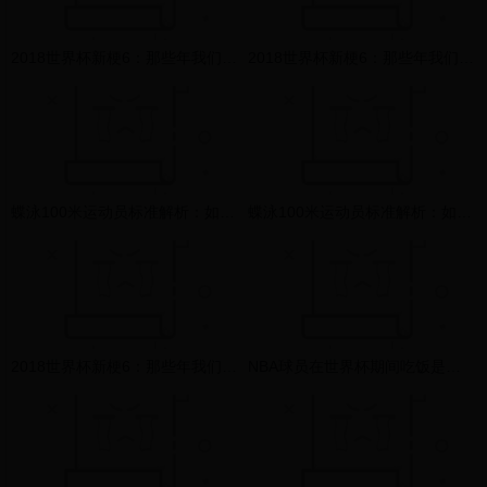
2018世界杯新梗6：那些年我们追过的段子与经典瞬间
2018世界杯新梗6：那些年我们追过的段子与经典瞬间
蝶泳100米运动员标准解析：如何在世界杯舞台上脱颖而出？
蝶泳100米运动员标准解析：如何在世界杯舞台上脱颖而出？
2018世界杯新梗6：那些年我们追过的段子与经典瞬间
NBA球员在世界杯期间吃饭是否免费？揭秘职业运动员的饮食福利