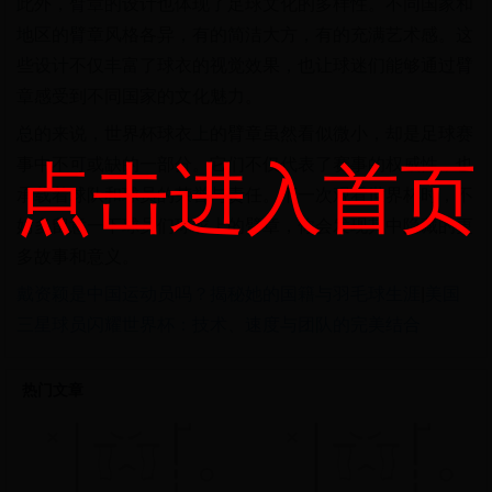
此外，臂章的设计也体现了足球文化的多样性。不同国家和
地区的臂章风格各异，有的简洁大方，有的充满艺术感。这
些设计不仅丰富了球衣的视觉效果，也让球迷们能够通过臂
章感受到不同国家的文化魅力。
总的来说，世界杯球衣上的臂章虽然看似微小，却是足球赛
事中不可或缺的一部分。它们不仅代表了赛事的权威性，也
点击进入首页
承载着球队和球员的荣誉与责任。下一次观看世界杯时，不
妨多留意一下球员们球衣上的臂章，你会发现其中隐藏的更
多故事和意义。
戴资颖是中国运动员吗？揭秘她的国籍与羽毛球生涯
|
美国
三星球员闪耀世界杯：技术、速度与团队的完美结合
热门文章