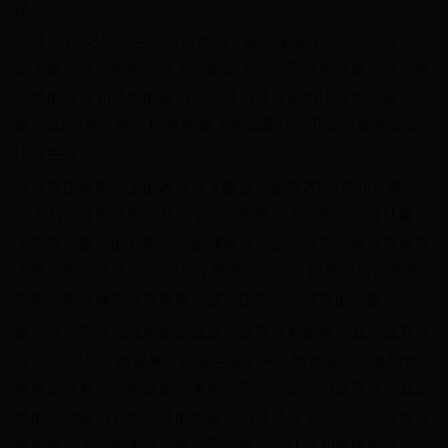
路。
马晋，1988年出生于山东青岛，自小便展现出了非凡的运
动天赋。在父母的支持下，她走上了羽毛球的道路。凭借着
出色的球技和坚韧的毅力，马晋迅速在国内比赛中崭露头
角。2006年，年仅18岁的她入选国家队，开始了她的国际
比赛生涯。
马晋在国际赛场上的表现令人瞩目。她在2008年北京奥运
会上与张亚雯搭档，获得了女双银牌，为中国羽毛球队赢得
了荣誉。随后的几年里，她继续保持出色状态，多次在世界
大赛中取得佳绩。2012年伦敦奥运会上，她再次与张亚雯
搭档，再次摘得女双银牌，成为国内羽毛球界的骄傲。
除了在羽毛球领域的辉煌成就，马晋还积极参与其他体育项
目。2018年，她迎来了职业生涯的一个新挑战——参加世
界杯足球赛。尽管这听起来有些不可思议，但马晋凭借其出
色的运动能力和对足球的热爱，迅速适应了新环境。在世界
杯的舞台上，她表现出色，不仅赢得了队友和教练的认可，