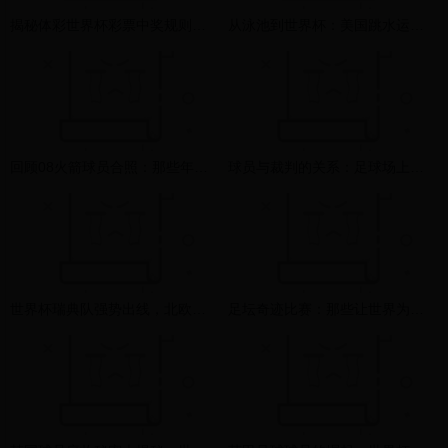
揭秘体彩世界杯彩票中奖规则：如何抓住机会赢取大奖？
从泳池到世界杯：美国跳水运动员丁思茂的跨界体育梦想与挑战
回顾08火箭球员合照：那些年我们一起追过的篮球梦
球员与裁判的关系：足球场上的微妙平衡与相互理解
世界杯瑞典队强势出线，北欧海盗再展雄风！
足坛奇迹比赛：那些让世界为之疯狂的经典瞬间