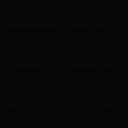
世界杯彩票半场胜负玩法解析：如何精准预测比赛走势？
2026世界杯分区排名解析：各大洲球队实力对比与晋级前景预测
2023年世锦赛在哪里举办？全球体育迷关注的焦点揭晓！
街头篮球视频比赛：世界杯体育热潮中的另类狂欢
张继科09年世锦赛单打：从黑马到冠军的逆袭之路
实况2019线下比赛：激情对决，见证电竞与足球的完美融合