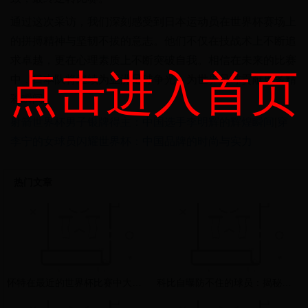
通过这次采访，我们深刻感受到日本运动员在世界杯赛场上
的拼搏精神与坚韧不拔的意志。他们不仅在技战术上不断追
求卓越，更在心理素质上不断突破自我。相信在未来的比赛
点击进入首页
中，日本队将继续为亚洲足球争光，为世界足球贡献更多精
彩瞬间。
射箭世界杯男子银牌得主：中国选手李明辉的辉煌瞬间
|
穿
李宁的女球员闪耀世界杯：中国品牌的时尚与实力
热门文章
怀特在最近的世界杯比赛中大放异彩，展现惊人实力
科比自曝防不住的球员：揭秘篮球传奇眼中的无敌对手