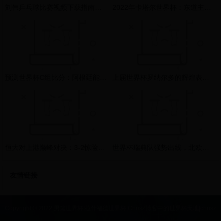
刘伟乒乓球比赛视频下载指南：如何获取经典赛事高清资源
2022年卡塔尔世界杯：东道主比赛的辉煌与挑战
预测世界杯C组比分：阿根廷能否顺利出线，波兰与墨西哥的较量如何展开？
上届世界杯罗纳尔多的辉煌表现与未来展望
恒大对上港巅峰对决：3-2惊险胜出，中超天王山之战引爆全场
世界杯瑞典队强势出线，北欧海盗再展雄风！
友情链接
Copyright © 2022 男篮世界杯|拉什福德世界杯|ChrisZ博客中的世界杯天地|chrisz