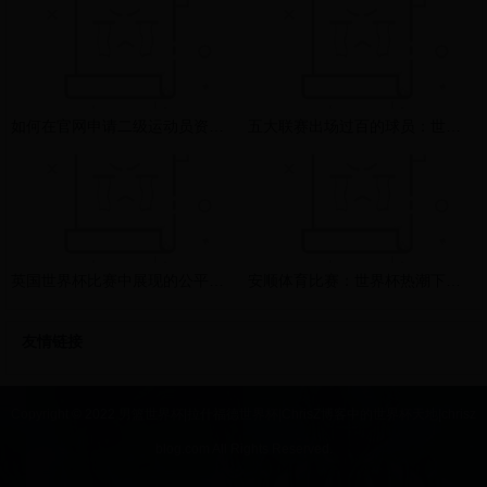
如何在官网申请二级运动员资格？详细步骤与注意事项
五大联赛出场过百的球员：世界杯舞台上的传奇与荣耀
英国世界杯比赛中展现的公平竞争精神与体育道德
安顺体育比赛：世界杯热潮下的城市体育新篇章
友情链接
Copyright © 2022 男篮世界杯|拉什福德世界杯|ChrisZ博客中的世界杯天地|chrisz
blog.com All Rights Reserved.