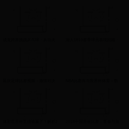
成龙跨界挑战乒乓球：从功夫巨星到乒乓球运动员的惊人转变
湖人1819赛季球员表现回顾：从詹姆斯到年轻小将的成长与挑战
延庆足球比赛视频：激情对决与精彩瞬间全记录
NBA比赛库与世界杯体育：数据驱动的竞技分析与未来趋势
体彩世界杯竞猜谁赢了？解析2022世界杯冠军归属与竞猜结果
2018中国滑板比赛：青春与激情的碰撞，滑板运动的崛起之路