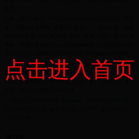
哪里？
当然，段子归段子，中国足球的未来仍需靠实力说话。近年
来，中国足球在青训、联赛等方面进行了一系列改革，虽然
成效尚未显著，但至少让我们看到了希望。或许，在不久的
将来，中国队能够再次站上世界杯的舞台，让那些曾经的段
子成为历史，让球迷们真正感受到足球带来的快乐与荣耀。
点击进入首页
总之，中国队的世界杯段子，既是球迷们对中国足球现状的
调侃，也是对中国足球未来的期待。希望在不久的将来，我
们能够看到中国队在世界赛场上大放异彩，让这些段子成为
过去，让中国足球真正走向世界。
从3000米二级运动员到世界杯舞台：体育梦想的跨越与挑
战
|
世界杯赛场惊现门将被球员摸私处事件：体育精神与职
业道德的考验
热门文章