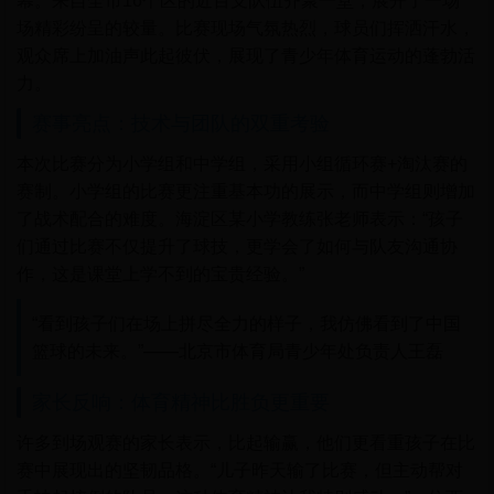
幕。来自全市16个区的近百支队伍齐聚一堂，展开了一场
场精彩纷呈的较量。比赛现场气氛热烈，球员们挥洒汗水，
观众席上加油声此起彼伏，展现了青少年体育运动的蓬勃活
力。
赛事亮点：技术与团队的双重考验
本次比赛分为小学组和中学组，采用小组循环赛+淘汰赛的
赛制。小学组的比赛更注重基本功的展示，而中学组则增加
了战术配合的难度。海淀区某小学教练张老师表示：“孩子
们通过比赛不仅提升了球技，更学会了如何与队友沟通协
作，这是课堂上学不到的宝贵经验。”
“看到孩子们在场上拼尽全力的样子，我仿佛看到了中国
篮球的未来。”——北京市体育局青少年处负责人王磊
家长反响：体育精神比胜负更重要
许多到场观赛的家长表示，比起输赢，他们更看重孩子在比
赛中展现出的坚韧品格。“儿子昨天输了比赛，但主动帮对