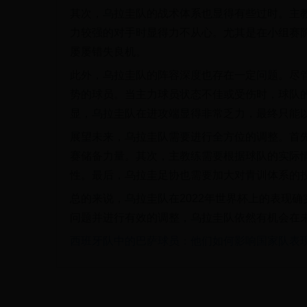
其次，乌拉圭队的战术体系也显得有些过时。主
力较强的对手时显得力不从心。尤其是在小组赛
屡屡错失良机。
此外，乌拉圭队的阵容深度也存在一定问题。尽
势的球员。当主力球员状态不佳或受伤时，球队
显，乌拉圭队在进攻端显得非常乏力，最终只能
展望未来，乌拉圭队需要进行全方位的调整。首
赛储备力量。其次，主教练需要根据球队的实际
性。最后，乌拉圭足协也需要加大对青训体系的
总的来说，乌拉圭队在2022年世界杯上的表现
问题并进行有效的调整，乌拉圭队依然有机会在
西班牙队中的巴萨球员：他们如何影响国家队表