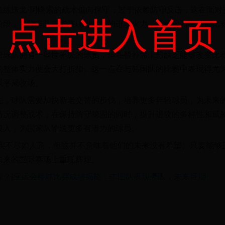
教练迭戈·阿隆索的战术偏向保守，过于依赖防守反击，这在面对
点击进入首页
阶段，乌拉圭队未能展现出足够的进攻火力，导致他们在关键比
管球队拥有一些世界级的球员，但在替补席上却缺乏能够改变比
的整体实力便会大打折扣。这一点在与韩国队的比赛中表现得尤
以平局收场。
先，球队需要加快新老交替的步伐，培养更多年轻球员，为未来
情况调整战术，在保持防守稳固的同时，提升进攻的多样性和威
投入，为国家队输送更多有潜力的球员。
确实不尽如人意，但这并不意味着他们的未来没有希望。只要能够
未来的国际赛场上重现辉煌。
现？
|
亚运会棒球比赛成绩揭晓：中国队表现亮眼，未来可期