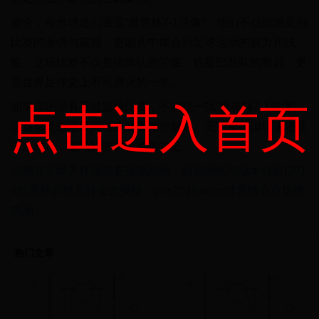
如今，每当球迷们重温“世界杯7-1录像”，他们不仅能感受到
比赛的激情与震撼，更能从中体会到足球运动的魅力和残
酷。这场比赛不仅是德国队的荣耀，也是巴西队的教训，更
是世界足球史上不可磨灭的一笔。
如果你还没有看过这场比赛，不妨找一找“世界杯7-1录像”，
点击进入首页
亲自感受这场经典对决的震撼与魅力。无论是德国球迷还是
巴西球迷，这场比赛都值得被铭记。
近期北京世界杯预选赛视频回顾：精彩瞬间与战术分析
|
201
8世界杯后球员转会大揭秘：pes2018wecn球员转会市场掀
热潮
热门文章