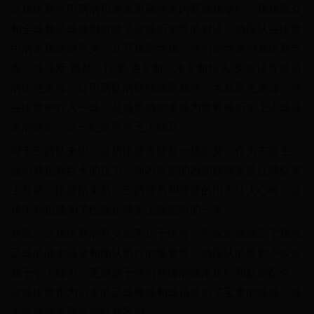
这场比赛在巴西的贝洛奥里藏特米内罗球场举行，现场观众
和全球数亿球迷都目睹了这场历史性的对决。德国队在比赛
中的表现堪称完美，从开场到终场，他们始终掌控着比赛节
奏。托马斯·穆勒、托尼·克罗斯、米罗斯拉夫·克洛泽等球员
的出色发挥，让巴西队的防线彻底崩溃。尤其是克洛泽，他
在比赛中打入一球，超越罗纳尔多成为世界杯历史上进球最
多的球员，这一纪录至今无人能及。
对于巴西队来说，这场比赛无疑是一场噩梦。作为东道主，
他们背负着巨大的压力，而内马尔的因伤缺阵更是让球队雪
上加霜。比赛结束后，巴西球员和球迷的泪水让人心碎，这
场失利也成为了巴西足球史上最黑暗的一页。
然而，这场比赛的意义远不止于比分。它深刻地揭示了现代
足球的战术演变和团队协作的重要性。德国队的胜利不仅依
赖于个人能力，更得益于他们整体的战术执行和默契配合。
这场比赛也为后来的足球教练和球员提供了宝贵的经验，成
为足球战术研究的经典案例。