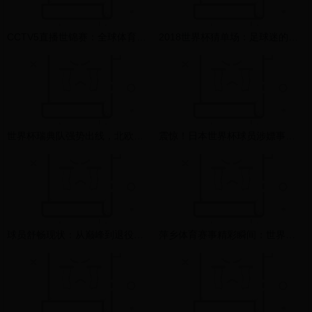
CCTV5直播世锦赛：全球体育迷的视觉盛宴与激情碰撞
2018世界杯猜单场：足球迷的终极挑战与智慧对决
世界杯瑞典队强势出线，北欧海盗再展雄风！
震惊！日本世界杯球员涉嫖事件曝光：球队管理与道德危机并存
球员舒畅现状：从巅峰到退役，他的足球人生如何谱写？
萍乡体育赛事精彩瞬间：世界杯相关比赛图片回顾与赏析