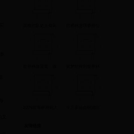
实
英格兰队史上身高最高的球员是谁？揭秘这位巨人在球场上的传奇故事
世界杯篮球赛程公布：篮比赛时间一览，球迷们的观赛指南
本
世界杯体育竞：激情与策略的完美结合，足球盛宴背后的智慧较量
黄梦恺挥剑世界杯：中国击剑队的辉煌瞬间与比赛照片
量
每
2026世界杯规则大变革：新增球队、赛制调整与科技应用全面升级
十三全运会碗池比赛精彩回顾：青春热血与极限运动的完美碰撞
的又
友情链接