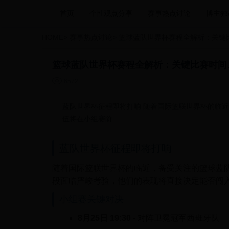
首页
个性观点分享
赛事热点讨论
博主独
HOME
>
赛事热点讨论
>
篮球蓝队世界杯赛程全解析：关键
篮球蓝队世界杯赛程全解析：关键比赛时间

6572
蓝队世界杯征程即将打响 随着国际篮联世界杯的临
伍将在小组赛阶
蓝队世界杯征程即将打响
随着国际篮联世界杯的临近，备受关注的篮球蓝
段面临严峻考验，他们的表现将直接决定能否闯
小组赛关键对决
8月25日 19:30
- 对阵卫冕冠军西班牙队