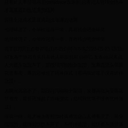
只看此人举报引用 @paradisor 发表的:只看此人劳球全绝杀
才是最戏剧性堆满的结局
劳球全绝杀才是最戏剧性堆满的结局
他那球进了，今年欧冠再一拿，真有机会吧金球奖
他那球进了，今年欧冠再一拿，真有机会吧金球奖
亮了(17)回复查看评论(1)不败剑神卓不凡2023-05-23 13:11:
47发布于陕西点灭只看此人举报引用 @弥乙 发表的:只看此
人大概永远忘不了，那段时间刚刚全面阳，发着高烧头晕眼
花熬着夜，最后还做起了祈祷仪式（尼玛我这辈子没有这样
做过）。
大概永远忘不了，那段时间刚刚全面阳，发着高烧头晕眼花
熬着夜，最后还做起了祈祷仪式（尼玛我这辈子没有这样做
过）。
跟我一样，那天晚上看到加时我感觉自己人都要没了，耳朵
嗡嗡的，眼睛都快睁不开了，不停掉眼泪，都快看不清屏幕