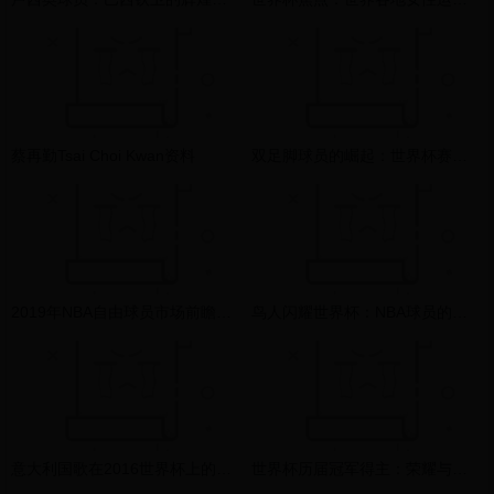
蔡再勤Tsai Choi Kwan资料
双足脚球员的崛起：世界杯赛场上那些左右开弓的绿茵魔术师
2019年NBA自由球员市场前瞻：下赛季哪些巨星将改变联盟格局？
鸟人闪耀世界杯：NBA球员的足球跨界盛宴
意大利国歌在2016世界杯上的震撼瞬间：蓝衣军团的荣耀与激情
世界杯历届冠军得主：荣耀与辉煌的足球史册