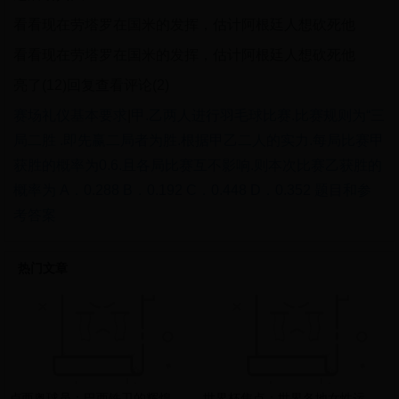
看看现在劳塔罗在国米的发挥，估计阿根廷人想砍死他
看看现在劳塔罗在国米的发挥，估计阿根廷人想砍死他
亮了(12)回复查看评论(2)
赛场礼仪基本要求
|
甲.乙两人进行羽毛球比赛.比赛规则为“三
局二胜 .即先赢二局者为胜.根据甲乙二人的实力.每局比赛甲
获胜的概率为0.6.且各局比赛互不影响.则本次比赛乙获胜的
概率为 A．0.288 B．0.192 C．0.448 D．0.352 题目和参
考答案
热门文章
卢西奥球员：巴西铁卫的辉煌与遗憾
世界杯焦点：世界各地女性运动员的胸襟与风采，展现体育之美