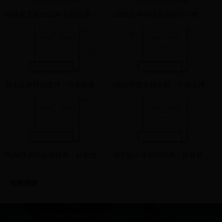
回顾尼克斯2012年全部比赛：辉煌与遗憾交织的赛季
2026世界杯球员身价排行榜：揭秘天价球星背后的商业价值与赛场表现
骑士比赛时间图片：世界杯赛场上的激情与荣耀瞬间
2010年世界杯中超：中国足球的崛起与全球足球的互动
Pelle球员的足球传奇：从意大利到世界杯的辉煌之路
国王队十天短约球员：世界杯赛场上的临时英雄崛起
友情链接
Copyright © 2022 男篮世界杯|拉什福德世界杯|ChrisZ博客中的世界杯天地|chrisz