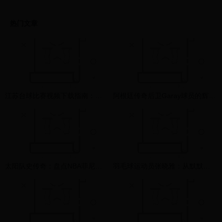
热门文章
江苏台球比赛视频下载指南：如何在世界杯期间享受精彩赛事
阿根廷传奇后卫Garay球员的辉煌职业生涯与世界杯回忆
太阳队史传奇：盘点NBA菲尼克斯太阳队历史上的十大明星球员与辉煌时刻
羽毛球运动员张晓雅：从默默无闻到世界冠军的励志故事