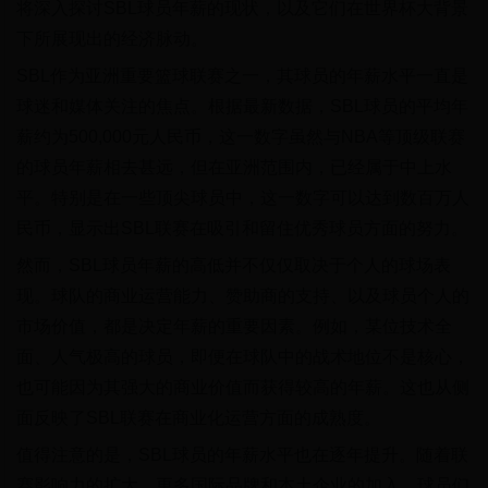
将深入探讨SBL球员年薪的现状，以及它们在世界杯大背景
下所展现出的经济脉动。
SBL作为亚洲重要篮球联赛之一，其球员的年薪水平一直是
球迷和媒体关注的焦点。根据最新数据，SBL球员的平均年
薪约为500,000元人民币，这一数字虽然与NBA等顶级联赛
的球员年薪相去甚远，但在亚洲范围内，已经属于中上水
平。特别是在一些顶尖球员中，这一数字可以达到数百万人
民币，显示出SBL联赛在吸引和留住优秀球员方面的努力。
然而，SBL球员年薪的高低并不仅仅取决于个人的球场表
现。球队的商业运营能力、赞助商的支持、以及球员个人的
市场价值，都是决定年薪的重要因素。例如，某位技术全
面、人气极高的球员，即便在球队中的战术地位不是核心，
也可能因为其强大的商业价值而获得较高的年薪。这也从侧
面反映了SBL联赛在商业化运营方面的成熟度。
值得注意的是，SBL球员的年薪水平也在逐年提升。随着联
赛影响力的扩大，更多国际品牌和本土企业的加入，球员们