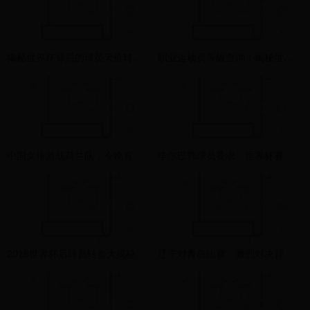
揭秘世界杯背后的球员天价转会：豪门争夺战如何影响足球格局？
职业运动员等级查询：揭秘世界杯球星背后的评级体系
中国女排激战荷兰队，今晚直播不容错过的精彩对决！
毕尔巴鄂球员要求：世界杯赛场上的坚持与挑战
2018世界杯后球员转会大揭秘：pes2018wecn球员转会市场掀热潮
辽宁对青岛比赛：激烈对决背后的战术分析与球员表现