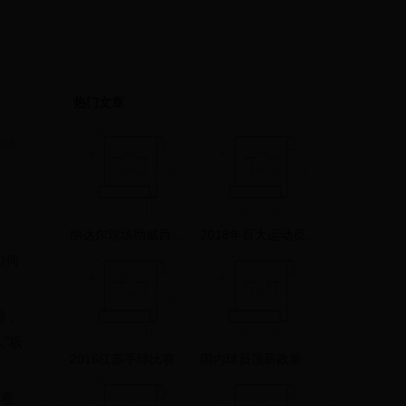
热门文章
:18
纳达尔现场助威西班牙队，网球巨星与足球激情的完美碰撞
2018年百大运动员足球明星：那些在世界杯上闪耀的传奇
如何
锦，
”板
2016江苏手球比赛视频回顾：精彩瞬间与战术分析
国内球员顶薪政策对世界杯备战的影响与未来展望
看看