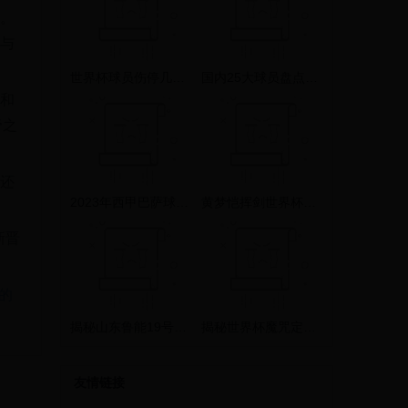
受。
，与
世界杯球员伤停几周：如何应对伤病危机，保持球队战斗力
国内25大球员盘点：谁将闪耀世界杯赛场？
队和
帝之
，还
2023年西甲巴萨球员年薪一览表：揭秘豪门薪资结构
黄梦恺挥剑世界杯：中国击剑队的辉煌瞬间与比赛照片
新晋
的
揭秘山东鲁能19号球员：他的故事与球场传奇
揭秘世界杯魔咒定律：冠军队伍的宿命与突破
友情链接