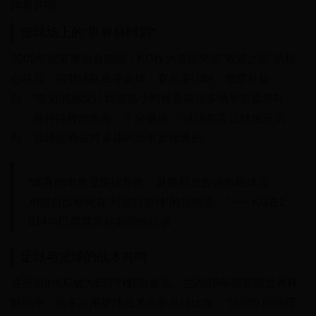
跨界共鸣。
篮球场上的“世界杯时刻”
2008年北京奥运会期间，KG作为美国男篮“救赎之队”的核
心成员，帮助球队重夺金牌。赛后采访时，他意外提
到：“夺冠的感觉让我想起小时候看马拉多纳举起世界杯
——那种纯粹的热爱，不分项目。”这段发言让球迷意识
到，顶级运动员对卓越的追求是相通的。
“体育的本质是突破界限，就像我总告诉年轻球员：
别把自己框死在‘只能打篮球’的思维里。”——KG在2
014年巴西世界杯期间的访谈
足球与篮球的战术共鸣
退役后的KG成为ESPN解说嘉宾。在2018年俄罗斯世界杯
解说中，他多次用篮球战术分析足球比赛：“法国队的防守