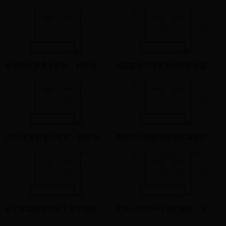
亚洲杯比赛表全解析：精彩对决一触即发，亚洲足球盛宴即将上演
揭秘英格兰球星斯特林的祖籍背景：牙买加血统如何塑造他的足球之路
2014世界杯单刀时刻：那些令人心跳加速的经典瞬间
美国与法国篮球世界杯巅峰对决：谁能笑到最后？
格子军团再演奇迹！克罗地亚世界杯催泪瞬间背后的铁血与柔情
北京人和20号球员的崛起：从默默无闻到世界杯舞台的闪耀之星