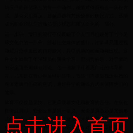
均应仔细评估场上的每一个动作，谨慎对待滑跪这一庆祝方
式。是否采用滑跪，甚至是选择其他恰当的庆祝方式，逐渐
成为职业球队与运动员竞技状态和团队文化的一部分。
进一步讲，滑跪的流行不仅反映了个人而且也映射了当今足
球文化中的一部分。随着社交媒体的盛行，许多球员通过视
频短片分享自己的精彩瞬间，其中滑跪的画面频频出现。这
种文化鼓励了年轻球员向偶像学习，但弱势的是，对于滑跪
的安全隐患则鲜有讨论。这一现象呼吁着更广泛的体育教
育，尤其是在青少年足球训练中，教练们需要重视运动员的
身体素质与伤病的意识，通过科学的训练方式来保障他们的
健康。
体育不仅仅是竞技，它更承载着文化和教育的责任。在庆祝
任何成就时，安全应当是第一要义。无论是滑跪还是其他形
点击进入首页
式的庆祝，强调身体的安全与健康，才是对球员最好的保
护。体育文化传递的不仅是快乐，还有对身体健康的重视。