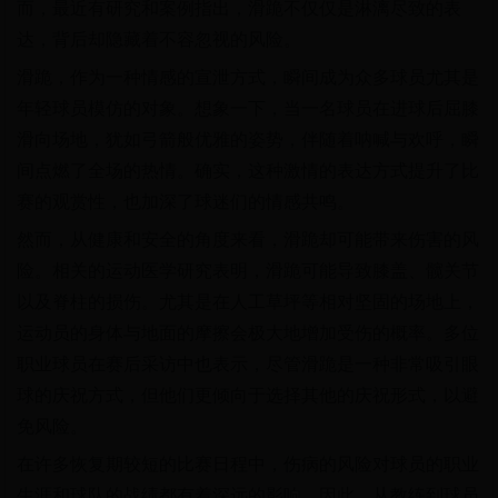
而，最近有研究和案例指出，滑跪不仅仅是淋漓尽致的表
达，背后却隐藏着不容忽视的风险。
滑跪，作为一种情感的宣泄方式，瞬间成为众多球员尤其是
年轻球员模仿的对象。想象一下，当一名球员在进球后屈膝
滑向场地，犹如弓箭般优雅的姿势，伴随着呐喊与欢呼，瞬
间点燃了全场的热情。确实，这种激情的表达方式提升了比
赛的观赏性，也加深了球迷们的情感共鸣。
然而，从健康和安全的角度来看，滑跪却可能带来伤害的风
险。相关的运动医学研究表明，滑跪可能导致膝盖、髋关节
以及脊柱的损伤。尤其是在人工草坪等相对坚固的场地上，
运动员的身体与地面的摩擦会极大地增加受伤的概率。多位
职业球员在赛后采访中也表示，尽管滑跪是一种非常吸引眼
球的庆祝方式，但他们更倾向于选择其他的庆祝形式，以避
免风险。
在许多恢复期较短的比赛日程中，伤病的风险对球员的职业
生涯和球队的战绩都有着深远的影响。因此，从教练到球员