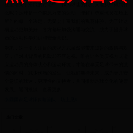
在这场关于滑跪的讨论中，作为球迷的我们又能从中得到什
么呢？足球是一个瞬息万变的运动，理解并尊重球员在场上
所作的每一个决定，无疑会丰富我们的观赛体验。为了让这
项运动更加美好，各方都应加强沟通与交流，致力于提升球
员的运动科学知识和安全意识。
滑跪，这一引人注目的庆祝方式虽然能带来短暂的激情与欢
庆，但对其背后的风险却不容忽视。唯有让各类庆祝方式适
应运动员的身体状态和运动环境，才能在享受足球带来的激
情的同时，减少伤痛的发生。让我们期待未来，成为更具安
全意识的球迷，更理性的支持者，共同推动足球文化的健康
发展。返回搜狐，查看更多
泰國國家足球隊
|
#顺德队，场上见#
热门文章