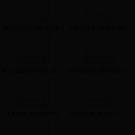
豪门俱乐部球员回购计划意外失败，背后原因引发球迷热议
18世界杯快讯：法国队夺冠背后的战术解析与经典瞬间回顾
网球巨星赛场狂饮两瓶功能饮料，背后隐藏的体能管理秘密大揭秘！
西甲最新战报：皇马3-1巴萨领跑积分榜，马竞爆冷输球跌出前四
【赛季梦断】球星受伤赛季报销，足球世界里的残酷现实与温情关怀
竞彩足球提前比赛：解析背后的原因与影响