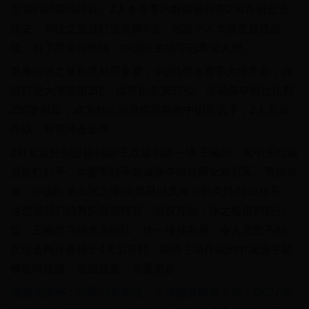
是我们的最强阵容。2人本赛季均解锁巡回赛250首冠创造
历史，郑钦文更是打进美网8强，创造个人大满贯最佳战
绩。有了双保险坐镇，中国队主场夺冠希望大增。
男单由张之臻和吴易昺参赛，中国1哥本赛季大放异彩，连
续打进大满贯第3轮，世界排名第57位。吴易昺夺得达拉斯
250赛冠军，成为首位问鼎巡回赛的中国男选手，2人并肩
作战，有望冲击金牌。
2对女双分别是杨钊煊/王欣瑜和徐一璠/王曦雨，其中王欣瑜
是双打好手，本赛季联手谢淑薇夺得法网女双冠军。男双方
面，中国队派出张之臻/吴易昺以及布云朝克特/特日格乐，
这也是我们的男队最强阵容。混双方面，张之臻搭档杨钊
煊，王曦雨与孙发京组队，徐一璠被弃用，令人意想不到。
亚运会网球赛将于4天后开打，期待主场作战的中国选手能
够取得佳绩。返回搜狐，查看更多
激战美洲杯：巴西vs哥斯达，足球盛宴即将上演！
|
2027年