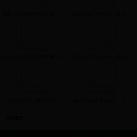
新疆队世界杯首秀惊艳亮相，顽强拼搏展现中国足球新希望
我国游泳运动员有哪些？盘点中国泳坛的顶尖健儿与后起之秀
温cba东莞篮球球员跨界助阵世界杯，篮球与足球的激情碰撞
莱万特转入球员大揭秘：新赛季阵容升级，冲击西甲巅峰
世界杯史上十大退赛球队背后的真相与启示：从政治到经济的多重因素解析
中国足球员年龄要求解析：青训体系改革与职业联赛准入标准探讨
友情链接