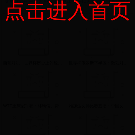
女足世界杯中标大热门意外退出，连续办赛看来也有疲劳感
点击进入首页
热门文章
西葡对决：世界杯历史上的经典战役与未来展望
世界杯俄罗斯下半区：激烈对决与黑马崛起的精彩篇章
WTT重庆冠军赛：林昀儒、费利克斯·勒布伦晋级八强
雅加达女排比赛直播：中国女排激战印尼，巅峰对决不容错过！