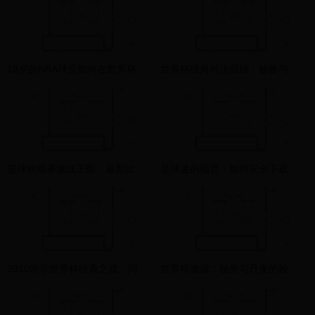
18岁的NBA球员如何在世界杯舞台上崭露头角？
世界杯经典对决回顾：秘鲁与丹麦的战术较量与历史交锋全解析
篮球欧锦赛激战正酣：最新比赛结果分析与球队晋级形势深度解读
足球迷的福音：如何安全下载世界杯足球比赛高清录像
2010南非世界杯经典之战：阿根廷vs德国，梅西与青春风暴的史诗对决
世界杯激战：秘鲁与丹麦的较量，谁能笑到最后？