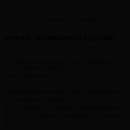
HOME
>
博主独家见解
>
世锦赛战报：半决赛精彩瞬间与未来之星的崛
起
世锦赛战报：半决赛精彩瞬间与未来之星的崛起


3460
2025-06-11 14:46:04
在刚刚结束的国际足联世锦赛半决赛中，两场激烈的对决不
仅为全球球迷带来了视觉盛宴，也见证了新一代足球天才的
崛起。比赛的结果不仅关
在刚刚结束的国际足联世锦赛半决赛中，两场激烈的对决不
仅为全球球迷带来了视觉盛宴，也见证了新一代足球天才的
崛起。比赛的结果不仅关乎哪两支队伍能够挺进最终的决
赛，更是一场关于团队精神、战术智慧和个人能力的综合较
量。