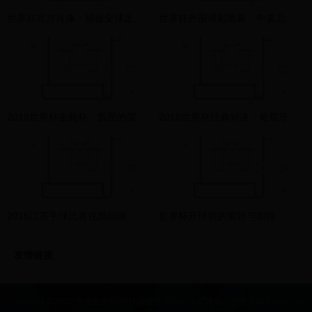
世界杯官方肖像：捕捉全球足球盛事的永恒瞬间
世界杯外围博彩黑幕：中奖后平台拒付奖金，球迷血汗钱打水漂！
2018世界杯金靴杯：凯恩的荣耀与争议并存
2018世界杯经典对决：葡萄牙与西班牙的史诗级3-3大战全回顾
2016江苏手球比赛视频回顾：精彩瞬间与战术分析
世界杯开球前的紧张与期待：球迷、球员和主办方的终极备战时刻
友情链接
Copyright © 2022 男篮世界杯|拉什福德世界杯|ChrisZ博客中的世界杯天地|chrisz