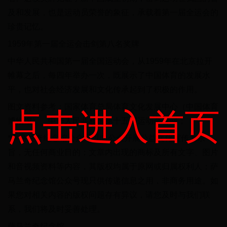
及和发展，也是运动员荣誉的象征，承载着第一届全运会的
珍贵记忆。
1959年第一届全运会击剑第八名奖牌
中华人民共和国第一届全国运动会，从1959年在北京拉开
帷幕之后，每四年举办一次，既展示了中国体育的发展水
平，也对社会经济发展和文化传承起到了积极的作用。
图文资料参考：国家体育总局体育文化发展中心（中国体育
点击进入首页
博物馆）、中华人民共和国第十五届运动会官网；
*萨马兰奇纪念馆公众号以向公众开展公益文化宣传为宗
旨，无任何商业目的；文章内出现的商标及所有文字、图片
和音视频资料等内容，其版权均属于原网或归属权利人；萨
马兰奇纪念馆公众号现只供传递信息之用，非商务用途。如
果您对相关内容的版权问题存有异议，请您及时与我们联
系，我们将及时妥善处理。
萨马兰奇纪念馆