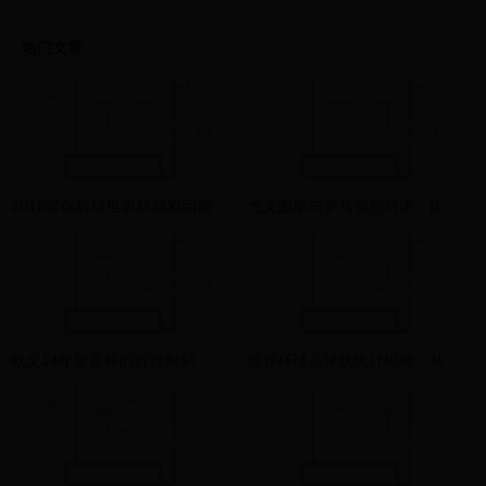
热门文章
2016年保龄球世界杯精彩回顾：不容错过的经典比赛视频集锦
尤文图斯与罗马激烈对决：比赛结果揭晓，精彩瞬间回顾
欧文14年世界杯的辉煌时刻：从巅峰到传奇的足球之旅
世界杯球员球线统计揭秘：从跑动距离到关键传球的数据分析与战术价值