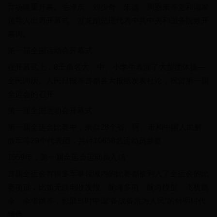
育场隆重开幕。毛泽东、刘少奇、朱德、周恩来等党和国家
领导人出席开幕式。贺龙副总理代表中共中央和国务院致开
幕词。
第一届全国运动会开幕式
在开幕式上，8千余名大、中、小学生表演了大型团体操—
全民同庆。人民日报等首都各大报纸发表社论，祝贺第一届
全运会的召开。
第一届全国运动会开幕式
第一届全运会比赛中，来自28个省、区、市和中国人民解
放军等29个代表团，共计10658名运动员参赛。
1959年，第一届全运会运动员入场
首届全运会有很多军事领域内的比赛都被列入了全运会的比
赛项目，比如无线电收发报、航海多项、航海模型、飞机跳
伞、伞塔跳等，彰显当时中国“备战备荒为人民”的鲜明时代
特色。