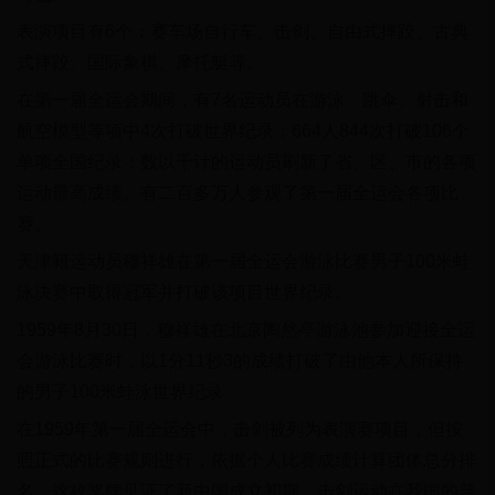
表演项目有6个：赛车场自行车、击剑、自由式摔跤、古典
式摔跤、国际象棋、摩托艇等。
在第一届全运会期间，有7名运动员在游泳、跳伞、射击和
航空模型等项中4次打破世界纪录；664人844次打破106个
单项全国纪录；数以千计的运动员刷新了省、区、市的各项
运动最高成绩。有二百多万人参观了第一届全运会各项比
赛。
天津籍运动员穆祥雄在第一届全运会游泳比赛男子100米蛙
泳决赛中取得冠军并打破该项目世界纪录。
1959年8月30日，穆祥雄在北京陶然亭游泳池参加迎接全运
会游泳比赛时，以1分11秒3的成绩打破了由他本人所保持
的男子100米蛙泳世界纪录
在1959年第一届全运会中，击剑被列为表演赛项目，但按
照正式的比赛规则进行，依据个人比赛成绩计算团体总分排
名。这枚奖牌见证了新中国成立初期，击剑运动在我国的普