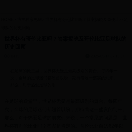
HOME
>
博主独家见解
>
世界杯有哥伦比亚吗？答案揭晓及哥伦比亚足
球队的历史回顾
世界杯有哥伦比亚吗？答案揭晓及哥伦比亚足球队的
历史回顾


8415
2025-05-14 07:18:34
在足球的殿堂里，世界杯无疑是最高级别的舞台。每四年一
次，全球的足球迷们都翘首以盼，期待着这一盛宴的到来。
那么，对于热爱足球的朋
在足球的殿堂里，世界杯无疑是最高级别的舞台。每四年一
次，全球的足球迷们都翘首以盼，期待着这一盛宴的到来。
那么，对于热爱足球的朋友们来说，一个常见的问题是：世
界杯有哥伦比亚吗？答案是肯定的。哥伦比亚自1962年以