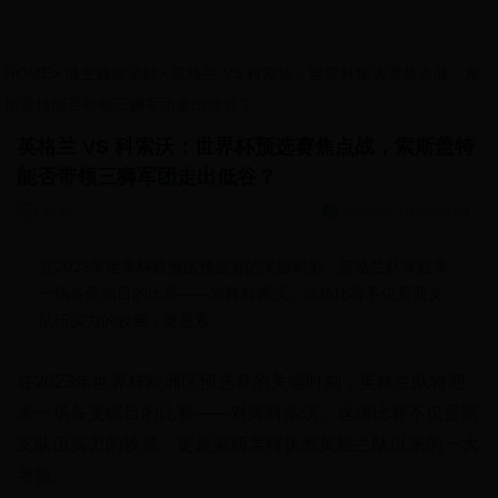
HOME
>
博主独家见解
>
英格兰 VS 科索沃：世界杯预选赛焦点战，索
斯盖特能否带领三狮军团走出低谷？
英格兰 VS 科索沃：世界杯预选赛焦点战，索斯盖特
能否带领三狮军团走出低谷？


4146
2025-06-18 09:04:04
在2023年世界杯欧洲区预选赛的关键时刻，英格兰队将迎来
一场备受瞩目的比赛——对阵科索沃。这场比赛不仅是两支
队伍实力的较量，更是索
在2023年世界杯欧洲区预选赛的关键时刻，英格兰队将迎
来一场备受瞩目的比赛——对阵科索沃。这场比赛不仅是两
支队伍实力的较量，更是索斯盖特执教英格兰队以来的一大
考验。