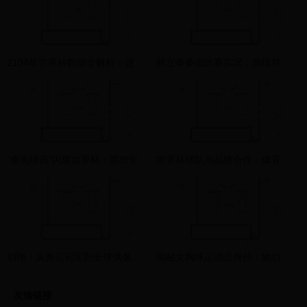
2104年世界杯数据全解析：进球、红牌与黑马队伍的惊人统计
林立拳拳击比赛实况：激情对决与热血瞬间的完美诠释
“奉先球员”闪耀世界杯：那些年我们追过的绿茵场孤胆英雄们
世界杯球队与品牌合作：体育营销的巅峰对决与商业机遇
刘翔：从奥运冠军到全球偶像，中国跨栏运动员的传奇故事
揭秘女网球运动员身价：她们为何能成为体育界的吸金女王？
友情链接