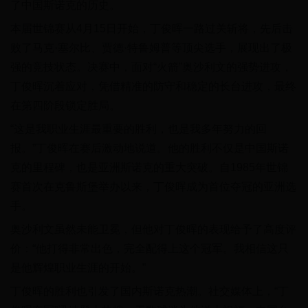
了中国斯诺克的历史。
本届世锦赛从4月15日开始，丁俊晖一路过关斩将，先后击
败了马克·塞尔比、贾德·特鲁姆普等顶尖选手，展现出了极
强的竞技状态。决赛中，面对“火箭”奥沙利文的强势进攻，
丁俊晖沉着应对，凭借精准的防守和稳定的长台进攻，最终
在第四阶段锁定胜局。
“这是我职业生涯最重要的胜利，也是我多年努力的回
报。”丁俊晖在赛后激动地说道。他的胜利不仅是中国斯诺
克的里程碑，也是亚洲斯诺克的重大突破。自1985年世锦
赛首次在克鲁斯堡举办以来，丁俊晖成为首位夺冠的亚洲选
手。
奥沙利文虽然未能卫冕，但他对丁俊晖的表现给予了高度评
价：“他打得非常出色，完全配得上这个冠军。我相信这只
是他辉煌职业生涯的开始。”
丁俊晖的胜利也引发了国内斯诺克热潮。社交媒体上，“丁