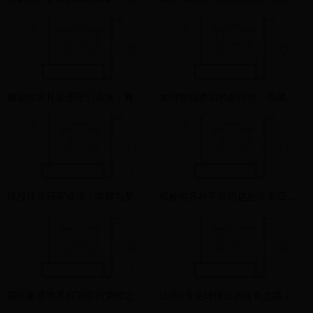
揭秘世界杯最佳守门员奖：雅辛奖的传奇与荣耀
女排世锦赛后的新征程：挑战与机遇并存，未来比赛展望
现役球员冠军戒指：荣耀与梦想的象征，世界杯赛场上闪耀的光芒
揭秘世界杯不斯巴达的比赛日程：球员疲劳与赛程优化的博弈
国际象棋世界杯冠军的荣耀之路：策略与智慧的巅峰对决
法国6号足球球员的传奇之路：从青训到世界杯巅峰