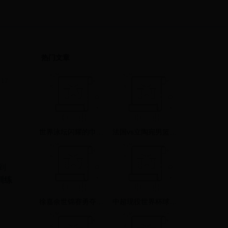
热门文章
:17
世界泳坛闪耀的巾帼英雄：盘点那些令人难忘的游泳女运动员
法国vs立陶宛男篮世界杯预测：欧洲豪强对决，谁能笑到最后？
到
训练
徐嘉余世锦赛勇夺冠军，展现中国游泳新高度
中超现役世界杯球员：他们在国际舞台上的闪耀时刻