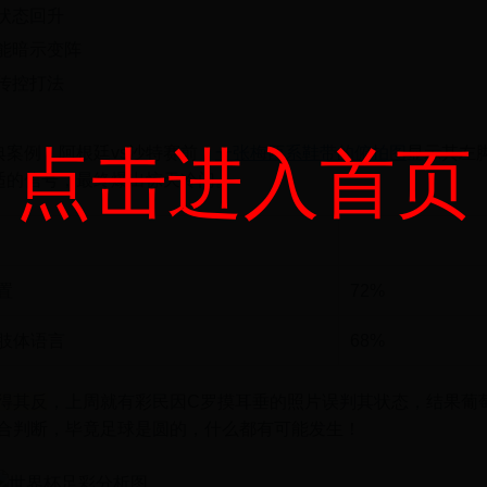
状态回升
能暗示变阵
传控打法
点击进入首页
案例：阿根廷vs沙特赛前，
一张梅西系鞋带的俯拍图
显示其左
适的信号，最终爆出惊天冷门。
关键信息
准确率
置
72%
肢体语言
68%
得其反
，上周就有彩民因C罗摸耳垂的照片误判其状态，结果葡
综合判断，毕竟足球是圆的，什么都有可能发生！