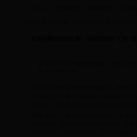
首页
个性观点分享
赛事热点讨论
博主独
HOME
>
博主独家见解
>
世界杯赛场外的故事：运动员转型“
世界杯赛场外的故事：运动员转型“下海”

254
在2022年卡塔尔世界杯的热烈氛围中，无数足球明
后，有一群曾经的运
在2022年卡塔尔世界杯的热烈氛围中，无数足
而，在这背后，有一群曾经的运动员正悄然转变
积极分子，用自己的行动证明了退役运动员同样
李明（化名），前中国国家足球队队员，在退役
洋清洁项目，不仅亲身参与海滩垃圾清理，还通
的行列中来。“足球给了我很多，现在我想回馈