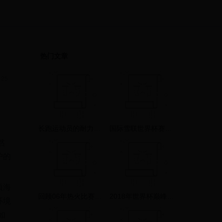
热门文章
:25
长跑运动员的耐力传奇：世界杯赛场上那些不为人知的坚持与荣耀
国际雪联世界杯赛事精彩回顾：高山滑雪与越野滑雪的巅峰对决
然
护的
项海
回顾06年热火比赛：韦德的神奇表现与总冠军的荣耀
2018年世界杯巅峰之战：法国队夺冠背后的战术分析与经典瞬间回顾
环境
如