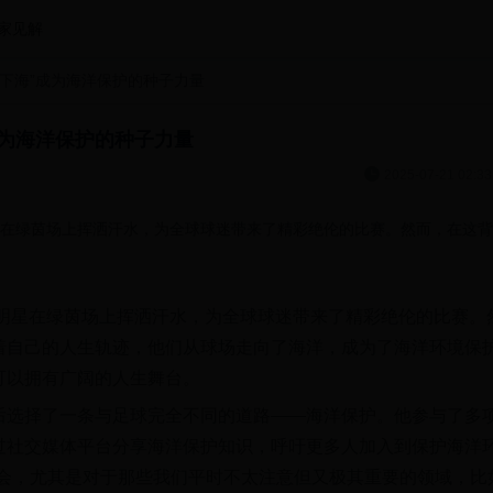
家见解
下海”成为海洋保护的种子力量
成为海洋保护的种子力量

2025-07-21 02:33
星在绿茵场上挥洒汗水，为全球球迷带来了精彩绝伦的比赛。然而，在这背
球明星在绿茵场上挥洒汗水，为全球球迷带来了精彩绝伦的比赛。
着自己的人生轨迹，他们从球场走向了海洋，成为了海洋环境保
可以拥有广阔的人生舞台。
后选择了一条与足球完全不同的道路——海洋保护。他参与了多
过社交媒体平台分享海洋保护知识，呼吁更多人加入到保护海洋
社会，尤其是对于那些我们平时不太注意但又极其重要的领域，比