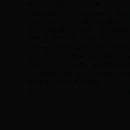
海洋保护。”李明在接受采访时说道。
像李明这样的例子并不少见。随着环保意识的提
自己的影响力，不仅为环保事业筹集资金，更是
就曾多次参加国际性的环保活动，他的身影出现
范围内海洋保护运动的一位重要推手。
这些运动员之所以能够成功转型，除了个人兴趣
员提供了培训机会，帮助他们掌握必要的知识和
和资金上给予了一定的支持，使得这些运动员能
从绿茵场到蔚蓝大海，运动员们用实际行动诠释
业，共同守护我们美丽的地球家园。
2023年世界杯精彩回顾：富兰克林米西比赛视频