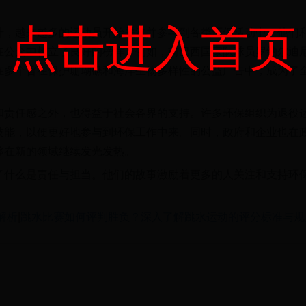
点击进入首页
升，越来越多的运动员开始关注并参与到各类环保活动中。他们
在公众中树立了良好的榜样。例如，前巴西国家队球员罗纳尔迪
在多个旨在保护珊瑚礁和海洋生物多样性的公益广告中，成为了
和责任感之外，也得益于社会各界的支持。许多环保组织为退役
技能，以便更好地参与到环保工作中来。同时，政府和企业也在
够在新的领域继续发光发热。
了什么是责任与担当。他们的故事激励着更多的人关注和支持环
解析
|
跳水比赛如何评判胜负？深入了解跳水运动的评分标准与规