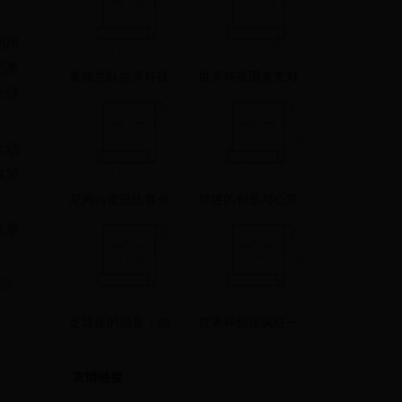
利用
尼奥
英格兰队世界杯征程：辉煌历史与未来挑战
世界杯英国多支对鱼：战术与策略的较量
全球
运动
政策
尼姆vs雷恩比赛分析：战术对决与关键球员表现深度解读
球迷的创意与心意：送给世界杯球员的最佳礼物推荐
保事
则
足球迷的福音：如何安全下载世界杯足球比赛高清录像
世界杯惊现疯狂一幕：球员情绪失控当众脱光，球迷惊呼史上最离谱瞬间！
友情链接